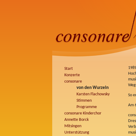
Navigation
1989
Start
überspringen
Hoch
Konzerte
musi
consonare
Wege
von den Wurzeln
Karsten Flachowsky
So e
Stimmen
Am 6
Programme
consonare Kinderchor
cons
Annette Borck
Dres
Mitsingen
Verb
Unterstützung
musi