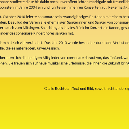
onare studierte diese bis dahin noch unveroffentlichten Madrigale mit freundl
onisten im Jahre 2004 ein und führte sie in mehren Konzerten auf. Regelmäßig g
. Oktober 2010 feierte consonare sein zwanzigjähriges Bestehen mit einem beso
den. Dazu lud der Verein alle ehemaligen Sängerinnen und Sänger von consonare
ern auch zum Mitsingen. So erklang als letztes Stück im Konzert ein Kanon, ge
Kinder des consonare Kinderchores sangen mit.
dem hat sich viel verändert. Das Jahr 2013 wurde besonders durch den Verlust d
alle, die es miterlebten, unvergesslich.
bereiten sich die heutigen Mitglieder von consonare darauf vor, das fünfundzwa
hen. Sie freuen sich auf neue musikalische Erlebnisse, die ihnen die Zukunft brin
© alle Rechte an Text und Bild, soweit nicht anders