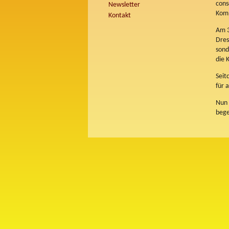
cons
Newsletter
Komp
Kontakt
Am 3
Dres
sond
die 
Seit
für 
Nun 
bege